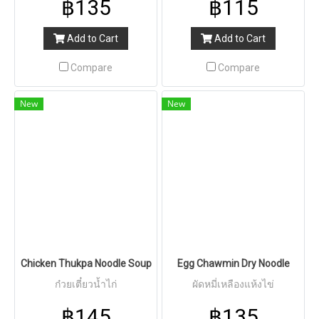
฿135
฿115
Add to Cart
Add to Cart
Compare
Compare
New
New
Chicken Thukpa Noodle Soup
Egg Chawmin Dry Noodle
ก๋วยเตี๋ยวน้ำไก่
ผัดหมี่เหลืองแห้งไข่
฿145
฿135