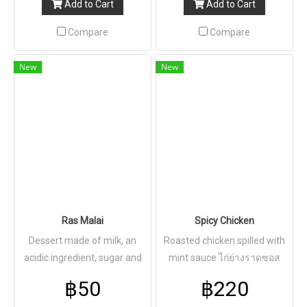
Add to Cart
Add to Cart
Compare
Compare
New
New
Ras Malai
Spicy Chicken
Dessert made of milk, an
Roasted chicken spilled with
acidic ingredient, sugar and
mint sauce ไก่ย่างราดซอส
saffron ของหวานทำจากแป้ง
สะระแหน่
฿50
฿220
นุ่มหอมสูตรพิเศษที่ทำจากชีส