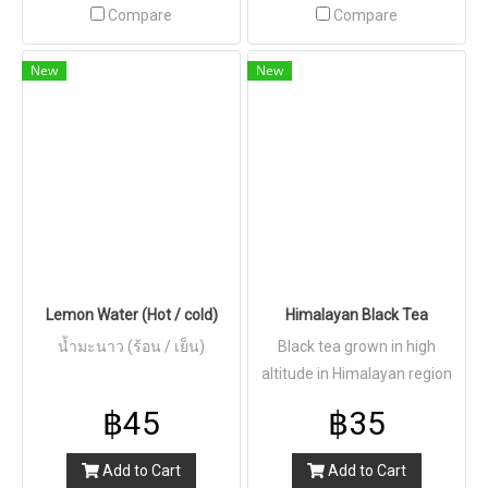
Compare
Compare
New
New
Lemon Water (Hot / cold)
Himalayan Black Tea
น้ำมะนาว (ร้อน / เย็น)
Black tea grown in high
altitude in Himalayan region
฿45
฿35
Add to Cart
Add to Cart