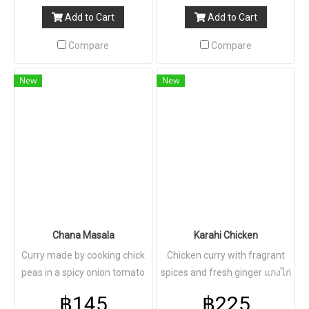
Add to Cart
Add to Cart
Compare
Compare
New
New
Chana Masala
Karahi Chicken
Curry made by cooking chick
Chicken curry with fragrant
peas in a spicy onion tomato
spices and fresh ginger แกงไก่
masala gravy แกงถั่วเขียว
ใส่เครื่อเทศและขิง
฿145
฿225