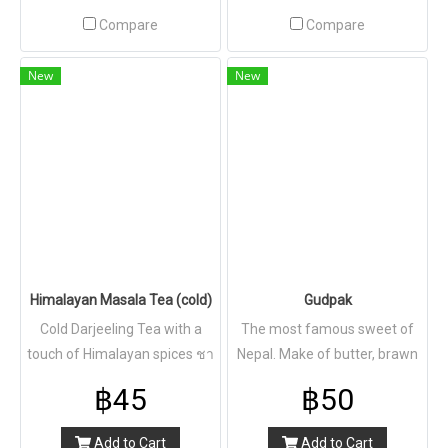
Compare
Compare
New
New
Himalayan Masala Tea (cold)
Gudpak
Cold Darjeeling Tea with a
The most famous sweet of
touch of Himalayan spices ชา
Nepal. Make of butter, brawn
มาซาลาเดาร์จิลิงใส่เครื่องเทศ
sugar, milk powder, almonds,
฿45
฿50
จากหิมาลัย (เย็น)
cardamon, coconut and
pistachios ขนมหวานยอดนิยม
Add to Cart
Add to Cart