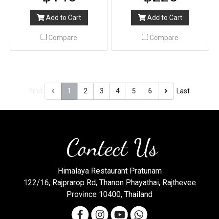
Add to Cart
Add to Cart
Compare
Compare
First
1
2
3
4
5
6
Last
Contect Us
Himalaya Restaurant Pratunam
122/16, Rajprarop Rd, Thanon Phayathai, Rajthevee
Province 10400, Thailand