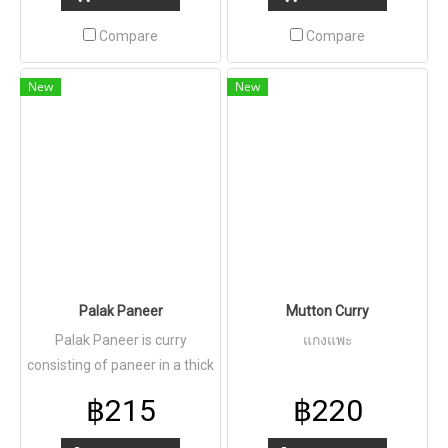
มากที่สุดในเนปาล ทำจากเนย
น้ำตาลทราย นมผง อัลมอนต์
Compare
Compare
กระวาน มะพร้าว ถั่วพิตาชิโอ
และอินทผาลัม
New
New
Palak Paneer
Mutton Curry
Palak Paneer is curry
แกงแพะ
consisting of paneer in a thick
paste made from pureed
฿215
฿220
spinach แกงผักโขมอุดมไปด้วย
วิตามินใส่ชีสปะนีร์