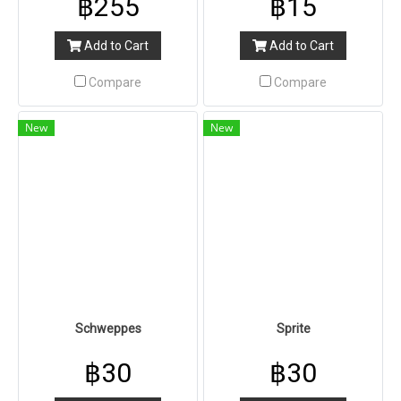
฿255
฿15
Add to Cart
Add to Cart
Compare
Compare
New
New
Schweppes
Sprite
฿30
฿30