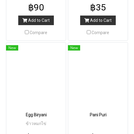
฿90
฿35
Add to Cart
Add to Cart
Compare
Compare
New
New
Egg Biryani
Pani Puri
ข้าวหมกไข่