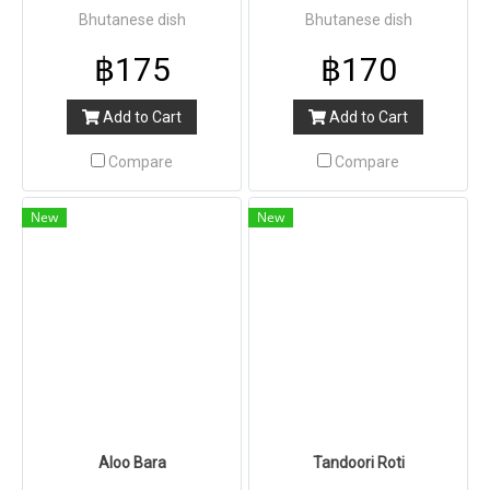
Bhutanese dish
Bhutanese dish
฿175
฿170
Add to Cart
Add to Cart
Compare
Compare
New
New
Aloo Bara
Tandoori Roti