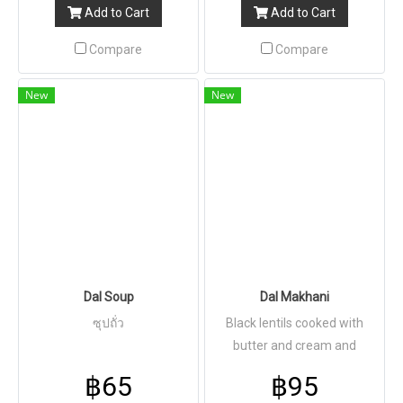
Add to Cart
Add to Cart
Compare
Compare
New
New
Dal Soup
Dal Makhani
ซุปถั่ว
Black lentils cooked with
butter and cream and
simmered on low heat for
฿65
฿95
unique flavor ซุปถั่วดำสมุนไพร