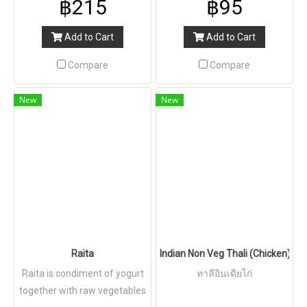
฿215
฿95
Add to Cart
Add to Cart
Compare
Compare
New
New
Raita
Indian Non Veg Thali (Chicken)
Raita is condiment of yogurt
ทาลีอินเดียไก่
together with raw vegetables