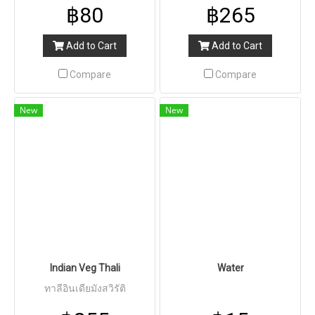
and seldom fruit ไรต้าหรือโย
฿80
฿265
เกิร์ตสลัด เป็นอาหารประเภท
เครื่องเคียง ทำขึ้นจากโยเกิร์ต
Add to Cart
Add to Cart
ผสมกับผักนานาชนิดเช่น
แตงกวา มะเขือเทศ หอมใหญ่
Compare
Compare
และแครอท มักรับประทานกับ
อาหารจานหลักเช่นข้าวหมก
New
New
และแกงเผ็ดต่างๆ
Indian Veg Thali
Water
ทาลีอินเดียมังสวิรัติ