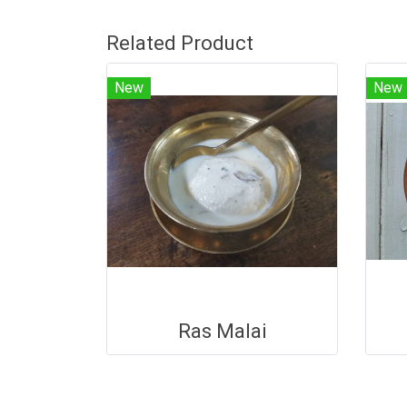
Related Product
New
New
Ras Malai