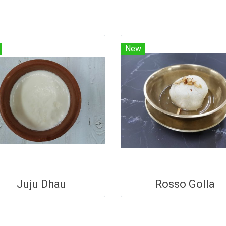
New
Juju Dhau
Rosso Golla