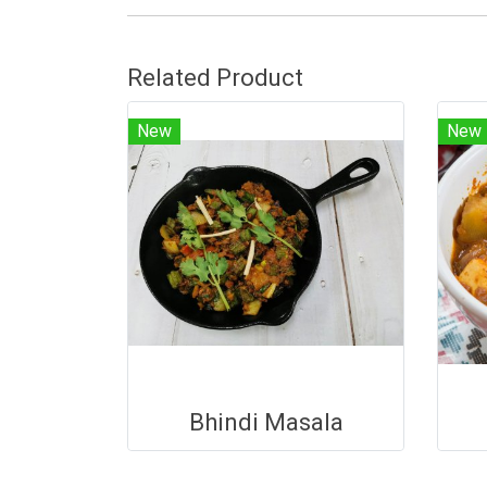
Related Product
New
New
Bhindi Masala